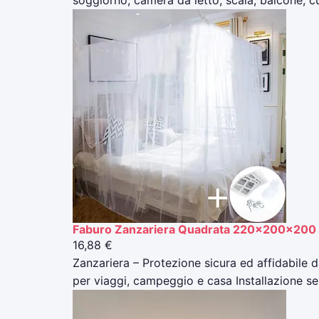
soggiorno, camera da letto, scala, balcone, c
Faburo Zanzariera Quadrata 220x200x200 pe
16,88 €
Zanzariera – Protezione sicura ed affidabile 
per viaggi, campeggio e casa Installazione s