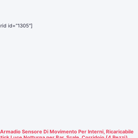
grid id=”1305″]
Armadio Sensore Di Movimento Per Interni, Ricaricabile
ick Luce Notturna per Bar, Scale, Corridoio (4 Pezzi)