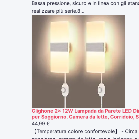
Bassa pressione, sicuro e in linea con gli stan
realizzare più serie.8…
Glighone 2x 12W Lampada da Parete LED Dimm
per Soggiorno, Camera da letto, Corridoio, S
44,99 €
【Temperatura colore confortevole】 - Circa 3