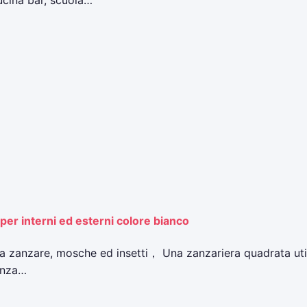
ucina bar, scuola…
r interni ed esterni colore bianco
da zanzare, mosche ed insetti， Una zanzariera quadrata uti
enza…