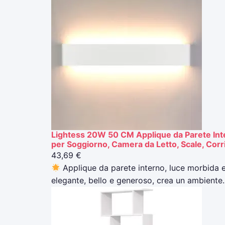
Lightess 20W 50 CM Applique da Parete In
per Soggiorno, Camera da Letto, Scale, Corr
43,69 €
Applique da parete interno, luce morbida 
elegante, bello e generoso, crea un ambient