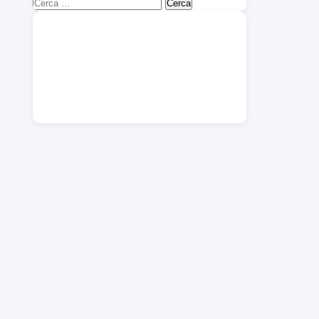
Ricerca
per: