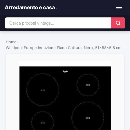
Arredamento e casa
.
Home
›
Whirlpool Europe Induzione Piano Cottura, Nero, 51x58x5.6 cm