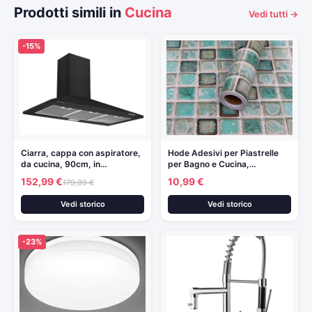
Prodotti simili in
Cucina
Vedi tutti →
-15%
Ciarra, cappa con aspiratore,
Hode Adesivi per Piastrelle
da cucina, 90cm, in…
per Bagno e Cucina,…
152,99 €
10,99 €
179,99 €
Vedi storico
Vedi storico
-23%