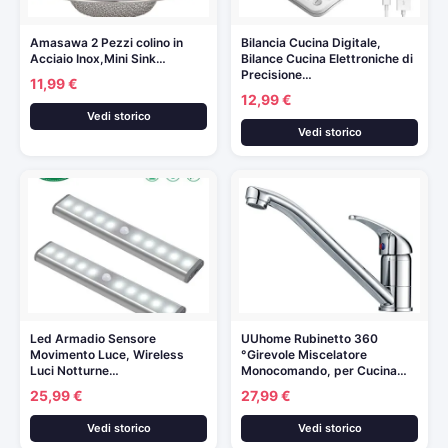
Amasawa 2 Pezzi colino in
Bilancia Cucina Digitale,
Acciaio Inox,Mini Sink…
Bilance Cucina Elettroniche di
Precisione…
11,99 €
12,99 €
Vedi storico
Vedi storico
Led Armadio Sensore
UUhome Rubinetto 360
Movimento Luce, Wireless
°Girevole Miscelatore
Luci Notturne…
Monocomando, per Cucina…
25,99 €
27,99 €
Vedi storico
Vedi storico