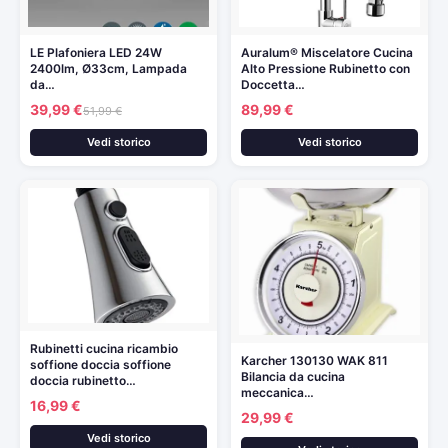
LE Plafoniera LED 24W
Auralum® Miscelatore Cucina
2400lm, Ø33cm, Lampada
Alto Pressione Rubinetto con
da…
Doccetta…
39,99 €
89,99 €
51,99 €
Vedi storico
Vedi storico
Rubinetti cucina ricambio
Karcher 130130 WAK 811
soffione doccia soffione
Bilancia da cucina
doccia rubinetto…
meccanica…
16,99 €
29,99 €
Vedi storico