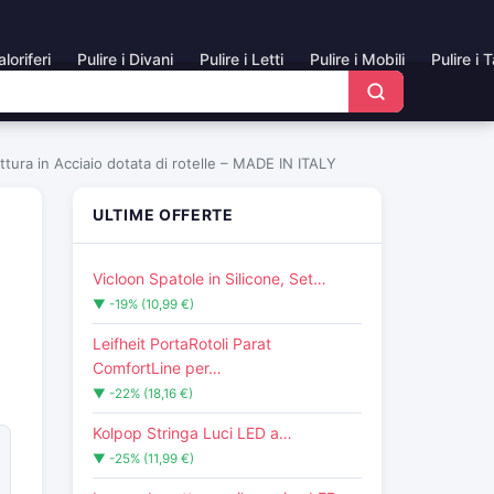
aloriferi
Pulire i Divani
Pulire i Letti
Pulire i Mobili
Pulire i 
ura in Acciaio dotata di rotelle – MADE IN ITALY
ULTIME OFFERTE
Vicloon Spatole in Silicone, Set…
▼ -19% (10,99 €)
Leifheit PortaRotoli Parat
ComfortLine per…
▼ -22% (18,16 €)
Kolpop Stringa Luci LED a…
▼ -25% (11,99 €)