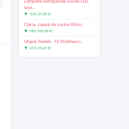
Lampada sottopensile cucina LED,
luce…
▼ -33% (21,99 €)
Ciarra, cappa da cucina 60cm…
▼ -18% (105,99 €)
Utopia Towels - 12 Strofinacci…
▼ -25% (19,47 €)