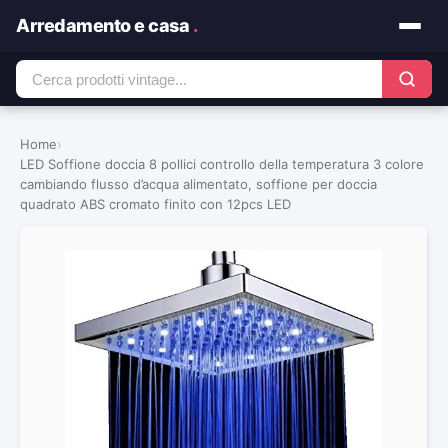
Arredamento e casa
.
Home
›
LED Soffione doccia 8 pollici controllo della temperatura 3 colore
cambiando flusso d’acqua alimentato, soffione per doccia
quadrato ABS cromato finito con 12pcs LED