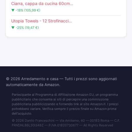
Ciarra, cappa da cucina 60cm…
▼ -18% (105,99 €)
Utopia Towels - 12 Strofinacci…
▼ -25% (19,47 €)
© 2026
Arredamento e casa
— Tutti i prezzi sono aggiornati
automaticamente da Amazon.
Partecipante al Programma di Affiliazione Amazon EU, un programma
pubblicitario che consente ai siti di percepire una commissione
pubblicitaria pubblicizzando e fornendo link al sito Amazon.it. I prezzi
potrebbero variare. Verifica sempre il prezzo finale su Amazon prima
dell'acquisto.
© 2026 Danilo Franceschini — Via Amiterno, 40 — 00183 Roma — C.F.
FRNDNL86L30I348Z — P.IVA 01820730677 — All Rights Reserved