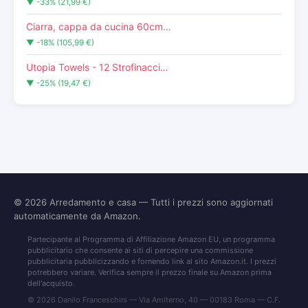
▼ -33% (21,99 €)
Ciarra, cappa da cucina 60cm…
▼ -18% (105,99 €)
Utopia Towels - 12 Strofinacci…
▼ -25% (19,47 €)
© 2026
Arredamento e casa
— Tutti i prezzi sono aggiornati
automaticamente da Amazon.
Partecipante al Programma di Affiliazione Amazon EU, un programma
pubblicitario che consente ai siti di percepire una commissione
pubblicitaria pubblicizzando e fornendo link al sito Amazon.it. I prezzi
potrebbero variare. Verifica sempre il prezzo finale su Amazon prima
dell'acquisto.
© 2026 Danilo Franceschini — Via Amiterno, 40 — 00183 Roma — C.F.