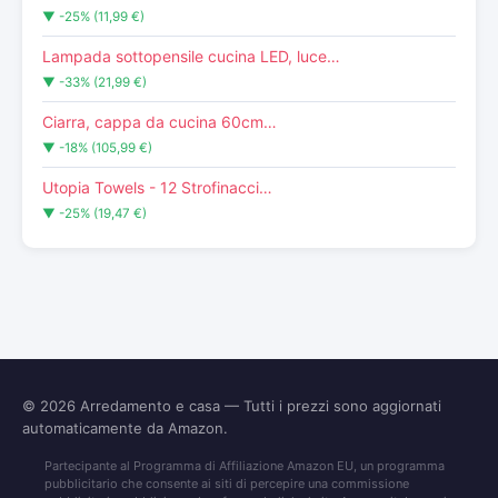
▼ -25% (11,99 €)
Lampada sottopensile cucina LED, luce…
▼ -33% (21,99 €)
Ciarra, cappa da cucina 60cm…
▼ -18% (105,99 €)
Utopia Towels - 12 Strofinacci…
▼ -25% (19,47 €)
© 2026
Arredamento e casa
— Tutti i prezzi sono aggiornati
automaticamente da Amazon.
Partecipante al Programma di Affiliazione Amazon EU, un programma
pubblicitario che consente ai siti di percepire una commissione