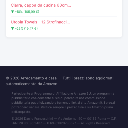
Ciarra, cappa da cucina 60cm…
▼ -18% (105,99 €)
Utopia Towels - 12 Strofinacci…
▼ -25% (19,47 €)
© 2026
Arredamento e casa
— Tutti i prezzi sono aggiornati
automaticamente da Amazon.
Partecipante al Programma di Affiliazione Amazon EU, un programma
pubblicitario che consente ai siti di percepire una commissione
pubblicitaria pubblicizzando e fornendo link al sito Amazon.it. I prezzi
potrebbero variare. Verifica sempre il prezzo finale su Amazon prima
dell'acquisto.
© 2026 Danilo Franceschini — Via Amiterno, 40 — 00183 Roma — C.F.
FRNDNL86L30I348Z — P.IVA 01820730677 — All Rights Reserved