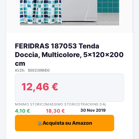
FERIDRAS 187053 Tenda
Doccia, Multicolore, 5x120x200
cm
ASIN: B00IU0NHDO
12,46 €
MINIMO STORICO
MASSIMO STORICO
TRACKING DAL
4,10 €
18,30 €
30 Nov 2019
Acquista su Amazon