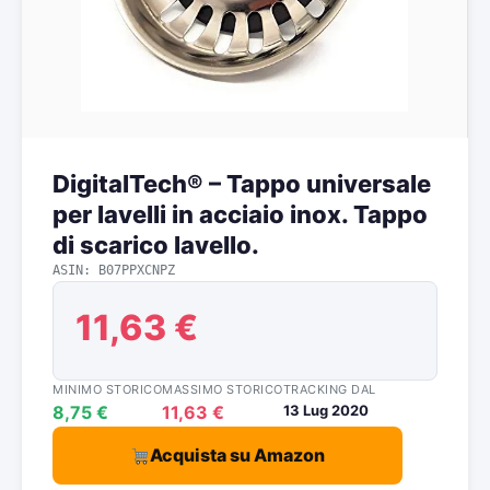
DigitalTech® – Tappo universale
per lavelli in acciaio inox. Tappo
di scarico lavello.
ASIN: B07PPXCNPZ
11,63 €
MINIMO STORICO
MASSIMO STORICO
TRACKING DAL
8,75 €
11,63 €
13 Lug 2020
Acquista su Amazon