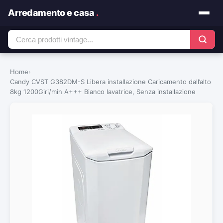
Arredamento e casa
.
Home
›
Candy CVST G382DM-S Libera installazione Caricamento dall’alto
8kg 1200Giri/min A+++ Bianco lavatrice, Senza installazione