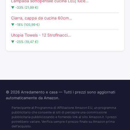
Lampada sottopensile cucina LED, luce…
▼ -33% (21,99 €)
Ciarra, cappa da cucina 60cm…
▼ -18% (105,99 €)
Utopia Towels - 12 Strofinacci…
▼ -25% (19,47 €)
© 2026
Arredamento e casa
— Tutti i prezzi sono aggiornati
automaticamente da Amazon.
Partecipante al Programma di Affiliazione Amazon EU, un programma
pubblicitario che consente ai siti di percepire una commissione
pubblicitaria pubblicizzando e fornendo link al sito Amazon.it. I prezzi
potrebbero variare. Verifica sempre il prezzo finale su Amazon prima
dell'acquisto.