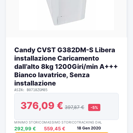
Candy CVST G382DM-S Libera
installazione Caricamento
dall’alto 8kg 1200Giri/min A+++
Bianco lavatrice, Senza
installazione
ASIN: B0718ZGM85
376,09 €
397,87 €
-5%
MINIMO STORICO
MASSIMO STORICO
TRACKING DAL
292,99 €
559,45 €
18 Gen 2020