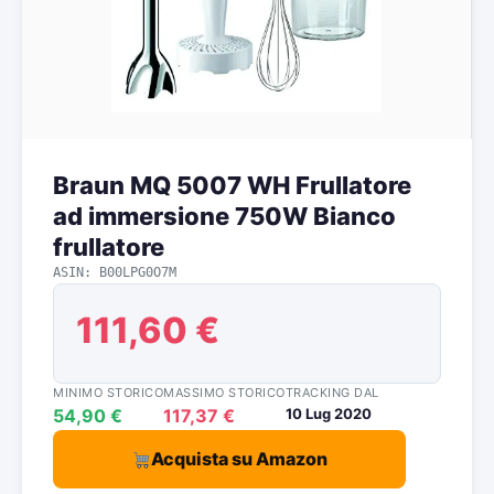
Braun MQ 5007 WH Frullatore
ad immersione 750W Bianco
frullatore
ASIN: B00LPG0O7M
111,60 €
MINIMO STORICO
MASSIMO STORICO
TRACKING DAL
54,90 €
117,37 €
10 Lug 2020
Acquista su Amazon