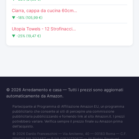
Ciarra, cappa da cucina 60cm…
▼ -18% (105,99 €)
Utopia Towels - 12 Strofinacci…
▼ -25% (19,47 €)
© 2026
Arredamento e casa
— Tutti i prezzi sono aggiornati
automaticamente da Amazon.
Partecipante al Programma di Affiliazione Amazon EU, un programma
pubblicitario che consente ai siti di percepire una commissione
pubblicitaria pubblicizzando e fornendo link al sito Amazon.it. I prezzi
potrebbero variare. Verifica sempre il prezzo finale su Amazon prima
dell'acquisto.
© 2026 Danilo Franceschini — Via Amiterno, 40 — 00183 Roma — C.F.
FRNDNL86L30I348Z — P.IVA 01820730677 — All Rights Reserved