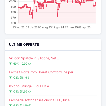
ULTIME OFFERTE
Vicloon Spatole in Silicone, Set…
▼ -19% (10,99 €)
Leifheit PortaRotoli Parat ComfortLine per…
▼ -22% (18,16 €)
Kolpop Stringa Luci LED a…
▼ -25% (11,99 €)
Lampada sottopensile cucina LED, luce…
▼ -33% (21,99 €)