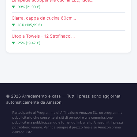
▼ -33% (21,99 €)
Ciarra, cappa da cucina 60cm…
▼ -18% (105,99 €)
Utopia Towels - 12 Strofinacci…
▼ -25% (19,47 €)
© 2026
Arredamento e casa
— Tutti i prezzi sono aggiornati
automaticamente da Amazon.
Partecipante al Programma di Affiliazione Amazon EU, un programma
pubblicitario che consente ai siti di percepire una commissione
pubblicitaria pubblicizzando e fornendo link al sito Amazon.it. I prezzi
potrebbero variare. Verifica sempre il prezzo finale su Amazon prima
dell'acquisto.