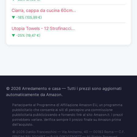
Ciarra, cappa da cucina 60cm…
▼ -18% (105,99 €)
Utopia Towels - 12 Strofinacci…
▼ -25% (19,47 €)
© 2026
Arredamento e casa
— Tutti i prezzi sono aggiornati
automaticamente da Amazon.
Partecipante al Programma di Affiliazione Amazon EU, un programma
pubblicitario che consente ai siti di percepire una commissione
pubblicitaria pubblicizzando e fornendo link al sito Amazon.it. I prezzi
potrebbero variare. Verifica sempre il prezzo finale su Amazon prima
dell'acquisto.
© 2026 Danilo Franceschini — Via Amiterno, 40 — 00183 Roma — C.F.
FRNDNL86L30I348Z — P.IVA 01820730677 — All Rights Reserved