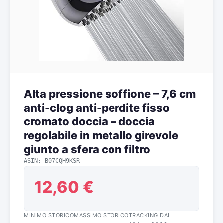
Alta pressione soffione – 7,6 cm
anti-clog anti-perdite fisso
cromato doccia – doccia
regolabile in metallo girevole
giunto a sfera con filtro
ASIN: B07CQH9KSR
12,60 €
MINIMO STORICO
MASSIMO STORICO
TRACKING DAL