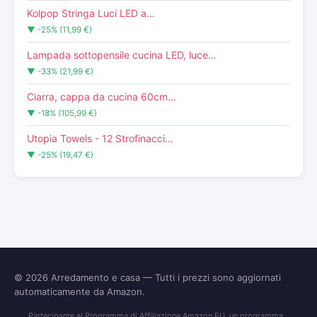
Kolpop Stringa Luci LED a…
▼ -25% (11,99 €)
Lampada sottopensile cucina LED, luce…
▼ -33% (21,99 €)
Ciarra, cappa da cucina 60cm…
▼ -18% (105,99 €)
Utopia Towels - 12 Strofinacci…
▼ -25% (19,47 €)
© 2026
Arredamento e casa
— Tutti i prezzi sono aggiornati
automaticamente da Amazon.
Partecipante al Programma di Affiliazione Amazon EU, un programma